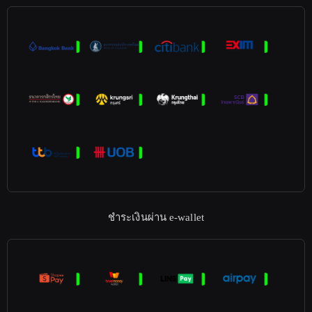
ชำระเงินผ่าน e-wallet